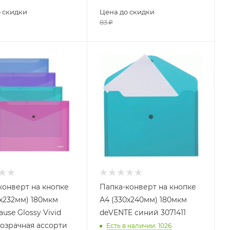
 скидки
Цена до скидки
83
₽
конверт на кнопке
Папка-конверт на кнопке
3х232мм) 180мкм
А4 (330х240мм) 180мкм
ause Glossy Vivid
deVENTE синий 3071411
озрачная ассорти
Есть в наличии
: 1026