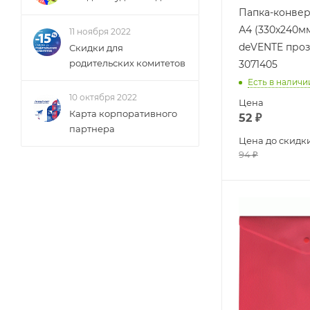
Папка-конвер
А4 (330x240м
11 ноября 2022
deVENTE про
Скидки для
родительских комитетов
3071405
Есть в наличи
10 октября 2022
Цена
Карта корпоративного
52
₽
партнера
Цена до скидк
94
₽