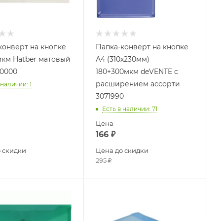
конверт на кнопке
Папка-конверт на кнопке
мкм Hatber матовый
А4 (310х230мм)
0000
180+300мкм deVENTE с
расширением ассорти
 наличии
: 1
3071990
Есть в наличии
: 71
Цена
166
₽
 скидки
Цена до скидки
295
₽