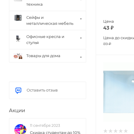
техника
Сейфы и
Цена
металлическая мебель
43
₽
Офисные кресла и
Цена до скидк
стулья
89
₽
Товары для дома
Оставить отзыв
Акции
11 сентября 2023
Скидка студентам до 10%