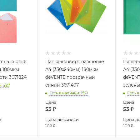
т на кнопке
Папка-конверт на кнопке
Папка-
) 180мкм
А4 (330x240мм) 180мкм
А4 (33
рти 3071824
deVENTE прозрачный
deVENT
синий 3071407
зелены
и
: 227
Есть в наличии
: 1521
Есть в
Цена
Цена
53
₽
53
₽
и
Цена до скидки
Цена до
109
₽
109
₽