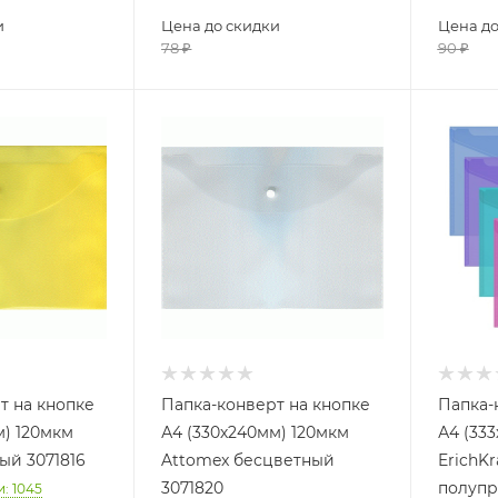
и
Цена до скидки
Цена до
78
₽
90
₽
т на кнопке
Папка-конверт на кнопке
Папка-
м) 120мкм
А4 (330х240мм) 120мкм
А4 (33
ый 3071816
Attomex бесцветный
ErichKr
3071820
полупр
и
: 1045