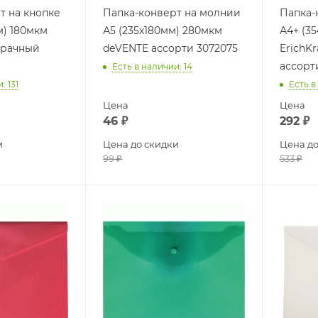
т на кнопке
Папка-конверт на молнии
Папка-
м) 180мкм
А5 (235x180мм) 280мкм
А4+ (3
зрачный
deVENTE ассорти 3072075
ErichK
ассорт
Есть в наличии
: 14
и
: 131
Есть в
Цена
Цена
46
₽
292
₽
и
Цена до скидки
Цена до
99
₽
533
₽