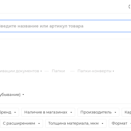
—
—
хивации документов
Папки
Папки-конверты
(убывание)
Бренд
Наличие в магазинах
Производитель
Ка
С расширением
Толщина материала, мкм
Формат