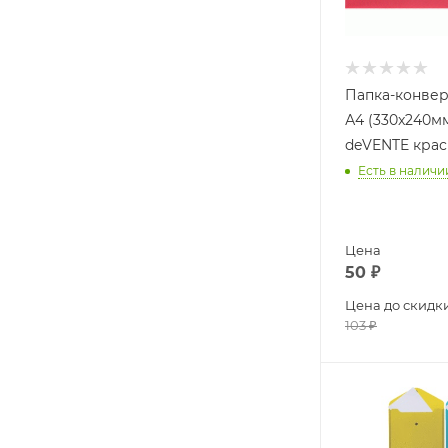
Папка-конвер
А4 (330x240м
deVENTE крас
Есть в наличи
Цена
50
₽
Цена до скидк
103
₽