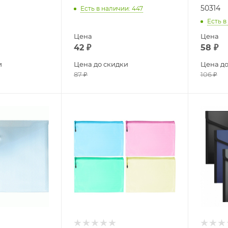
50314
Есть в наличии
: 447
Есть в
Цена
Цена
42
₽
58
₽
и
Цена до скидки
Цена до
87
₽
106
₽