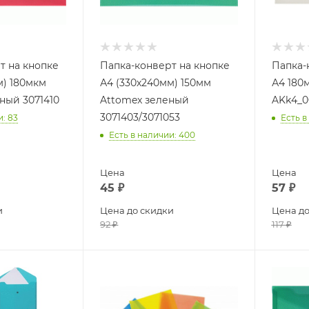
т на кнопке
Папка-конверт на кнопке
Папка-
м) 180мкм
А4 (330х240мм) 150мм
А4 180
ный 3071410
Attomex зеленый
AKk4_0
3071403/3071053
и
: 83
Есть в
Есть в наличии
: 400
Цена
Цена
45
₽
57
₽
и
Цена до скидки
Цена до
92
₽
117
₽