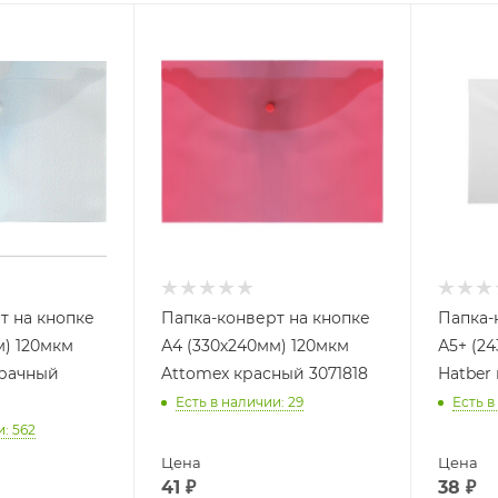
т на кнопке
Папка-конверт на кнопке
Папка-
м) 120мкм
А4 (330х240мм) 120мкм
А5+ (2
зрачный
Attomex красный 3071818
Hatber
9
Есть в наличии
: 29
Есть в
и
: 562
Цена
Цена
41
₽
38
₽