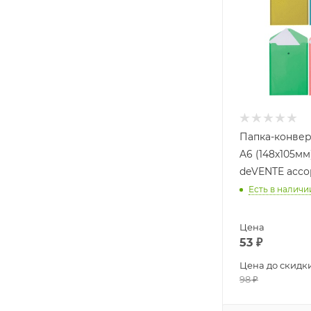
Папка-конвер
A6 (148х105мм
deVENTE ассо
Есть в наличи
Цена
53
₽
Цена до скидк
98
₽