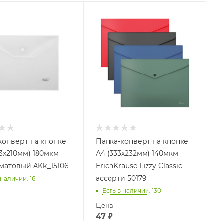
конверт на кнопке
Папка-конверт на кнопке
43x210мм) 180мкм
А4 (333х232мм) 140мкм
 матовый AKk_15106
ErichKrause Fizzy Classic
ассорти 50179
 наличии
: 16
Есть в наличии
: 130
Цена
47
₽