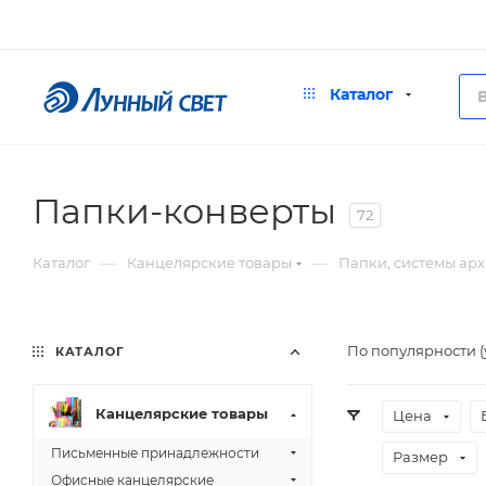
Каталог
Папки-конверты
72
—
—
Каталог
Канцелярские товары
Папки, системы ар
По популярности 
КАТАЛОГ
Канцелярские товары
Цена
Письменные принадлежности
Размер
Офисные канцелярские