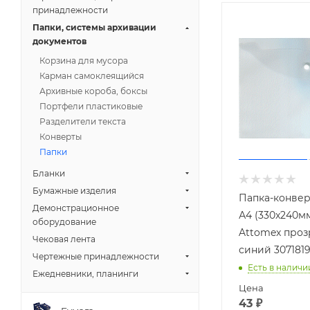
принадлежности
Папки, системы архивации
документов
Корзина для мусора
Карман самоклеящийся
Архивные короба, боксы
Портфели пластиковые
Разделители текста
Конверты
Папки
Бланки
Бумажные изделия
Папка-конвер
Демонстрационное
А4 (330x240м
оборудование
Attomex про
Чековая лента
синий 307181
Чертежные принадлежности
Есть в наличи
Ежедневники, планинги
Цена
43
₽