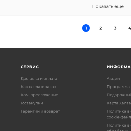
Показать еще
1
2
3
СЕРВИС
ИНФОРМА
Доставка и оплата
Акции
Как сделать заказ
Программа 
Ком. предложение
Подарочный
Госзакупки
Карта Халва
Гарантии и возврат
Политика в
cookie-фай
Политика в