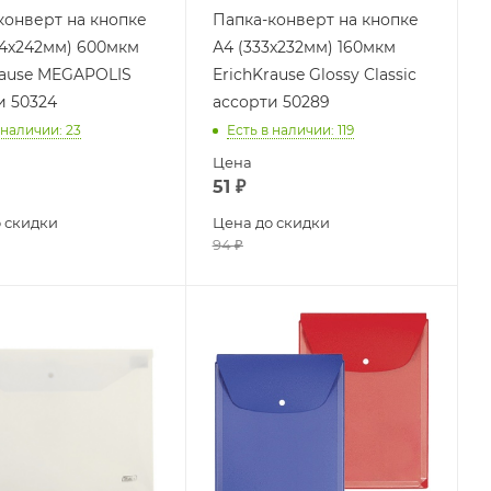
конверт на кнопке
Папка-конверт на кнопке
54х242мм) 600мкм
А4 (333х232мм) 160мкм
rause MEGAPOLIS
ErichKrause Glossy Classic
и 50324
ассорти 50289
 наличии
: 23
Есть в наличии
: 119
Цена
51
₽
 скидки
Цена до скидки
94
₽