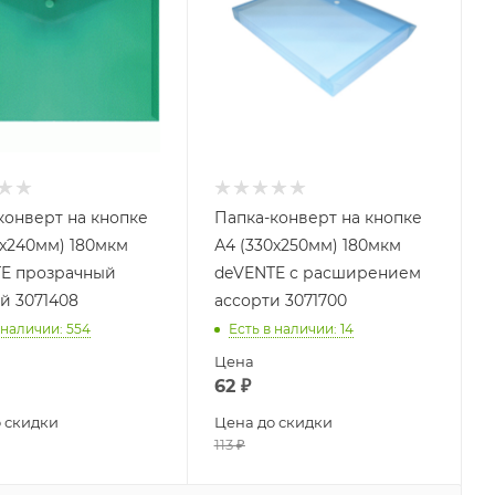
конверт на кнопке
Папка-конверт на кнопке
0x240мм) 180мкм
А4 (330х250мм) 180мкм
E прозрачный
deVENTE с расширением
й 3071408
ассорти 3071700
 наличии
: 554
Есть в наличии
: 14
Цена
62
₽
 скидки
Цена до скидки
113
₽